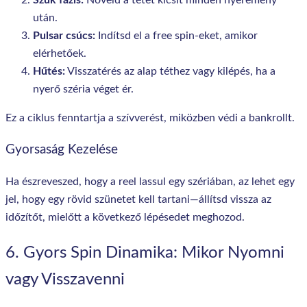
után.
Pulsar csúcs:
Indítsd el a free spin-eket, amikor
elérhetőek.
Hűtés:
Visszatérés az alap téthez vagy kilépés, ha a
nyerő széria véget ér.
Ez a ciklus fenntartja a szívverést, miközben védi a bankrollt.
Gyorsaság Kezelése
Ha észreveszed, hogy a reel lassul egy szériában, az lehet egy
jel, hogy egy rövid szünetet kell tartani—állítsd vissza az
időzítőt, mielőtt a következő lépésedet meghozod.
6. Gyors Spin Dinamika: Mikor Nyomni
vagy Visszavenni