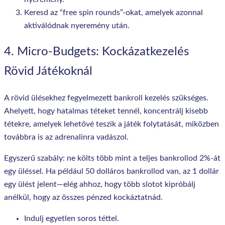
Keresd az “free spin rounds”-okat, amelyek azonnal
aktiválódnak nyeremény után.
4. Micro‑Budgets: Kockázatkezelés
Rövid Játékoknál
A rövid ülésekhez fegyelmezett bankroll kezelés szükséges.
Ahelyett, hogy hatalmas téteket tennél, koncentrálj kisebb
tétekre, amelyek lehetővé teszik a játék folytatását, miközben
továbbra is az adrenalinra vadászol.
Egyszerű szabály: ne költs több mint a teljes bankrollod 2%-át
egy üléssel. Ha például 50 dolláros bankrollod van, az 1 dollár
egy ülést jelent—elég ahhoz, hogy több slotot kipróbálj
anélkül, hogy az összes pénzed kockáztatnád.
Indulj egyetlen soros téttel.