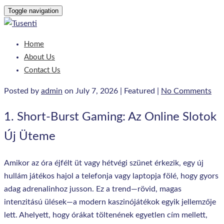
Toggle navigation
Home
About Us
Contact Us
Posted by
admin
on
July 7, 2026
| Featured
|
No Comments
1. Short‑Burst Gaming: Az Online Slotok
Új Üteme
Amikor az óra éjfélt üt vagy hétvégi szünet érkezik, egy új
hullám játékos hajol a telefonja vagy laptopja fölé, hogy gyors
adag adrenalinhoz jusson. Ez a trend—rövid, magas
intenzitású ülések—a modern kaszinójátékok egyik jellemzője
lett. Ahelyett, hogy órákat töltenének egyetlen cím mellett,