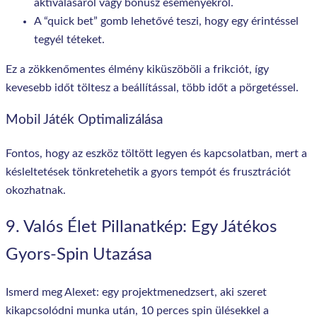
aktiválásáról vagy bónusz eseményekről.
A “quick bet” gomb lehetővé teszi, hogy egy érintéssel
tegyél téteket.
Ez a zökkenőmentes élmény kiküszöböli a frikciót, így
kevesebb időt töltesz a beállítással, több időt a pörgetéssel.
Mobil Játék Optimalizálása
Fontos, hogy az eszköz töltött legyen és kapcsolatban, mert a
késleltetések tönkretehetik a gyors tempót és frusztrációt
okozhatnak.
9. Valós Élet Pillanatkép: Egy Játékos
Gyors‑Spin Utazása
Ismerd meg Alexet: egy projektmenedzsert, aki szeret
kikapcsolódni munka után, 10 perces spin ülésekkel a