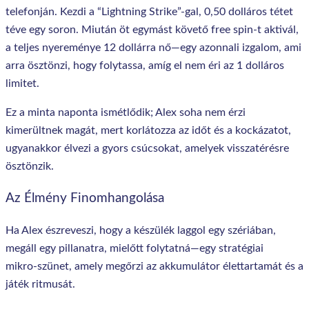
telefonján. Kezdi a “Lightning Strike”-gal, 0,50 dolláros tétet
téve egy soron. Miután öt egymást követő free spin-t aktivál,
a teljes nyereménye 12 dollárra nő—egy azonnali izgalom, ami
arra ösztönzi, hogy folytassa, amíg el nem éri az 1 dolláros
limitet.
Ez a minta naponta ismétlődik; Alex soha nem érzi
kimerültnek magát, mert korlátozza az időt és a kockázatot,
ugyanakkor élvezi a gyors csúcsokat, amelyek visszatérésre
ösztönzik.
Az Élmény Finomhangolása
Ha Alex észreveszi, hogy a készülék laggol egy szériában,
megáll egy pillanatra, mielőtt folytatná—egy stratégiai
mikro‑szünet, amely megőrzi az akkumulátor élettartamát és a
játék ritmusát.