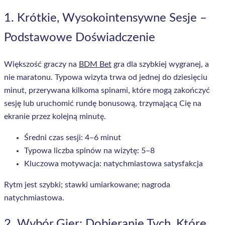
1. Krótkie, Wysokointensywne Sesje –
Podstawowe Doświadczenie
Większość graczy na
BDM Bet
gra dla szybkiej wygranej, a
nie maratonu. Typowa wizyta trwa od jednej do dziesięciu
minut, przerywana kilkoma spinami, które mogą zakończyć
sesję lub uruchomić rundę bonusową, trzymającą Cię na
ekranie przez kolejną minutę.
Średni czas sesji: 4–6 minut
Typowa liczba spinów na wizytę: 5–8
Kluczowa motywacja: natychmiastowa satysfakcja
Rytm jest szybki; stawki umiarkowane; nagroda
natychmiastowa.
2. Wybór Gier: Dobieranie Tych, Które