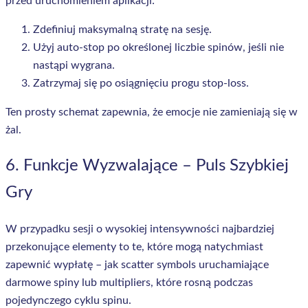
przed uruchomieniem aplikacji:
Zdefiniuj maksymalną stratę na sesję.
Użyj auto‑stop po określonej liczbie spinów, jeśli nie
nastąpi wygrana.
Zatrzymaj się po osiągnięciu progu stop-loss.
Ten prosty schemat zapewnia, że emocje nie zamieniają się w
żal.
6. Funkcje Wyzwalające – Puls Szybkiej
Gry
W przypadku sesji o wysokiej intensywności najbardziej
przekonujące elementy to te, które mogą natychmiast
zapewnić wypłatę – jak scatter symbols uruchamiające
darmowe spiny lub multipliers, które rosną podczas
pojedynczego cyklu spinu.