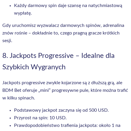
Każdy darmowy spin daje szansę na natychmiastową
wypłatę.
Gdy uruchomisz wyzwalacz darmowych spinów, adrenalina
znów rośnie – dokładnie to, czego pragną gracze krótkich
sesji.
8. Jackpots Progressive – Idealne dla
Szybkich Wygranych
Jackpots progressive zwykle kojarzone są z dłuższą grą, ale
BDM Bet oferuje „mini” progresywne pule, które można trafić
w kilku spinach.
Podstawowy jackpot zaczyna się od 500 USD.
Przyrost na spin: 10 USD.
Prawdopodobieństwo trafienia jackpota: około 1 na