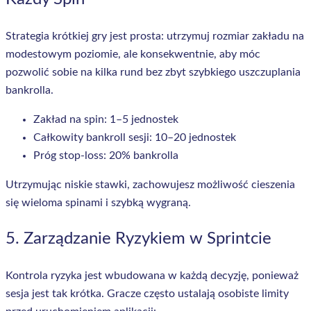
Strategia krótkiej gry jest prosta: utrzymuj rozmiar zakładu na
modestowym poziomie, ale konsekwentnie, aby móc
pozwolić sobie na kilka rund bez zbyt szybkiego uszczuplania
bankrolla.
Zakład na spin: 1–5 jednostek
Całkowity bankroll sesji: 10–20 jednostek
Próg stop-loss: 20% bankrolla
Utrzymując niskie stawki, zachowujesz możliwość cieszenia
się wieloma spinami i szybką wygraną.
5. Zarządzanie Ryzykiem w Sprintcie
Kontrola ryzyka jest wbudowana w każdą decyzję, ponieważ
sesja jest tak krótka. Gracze często ustalają osobiste limity