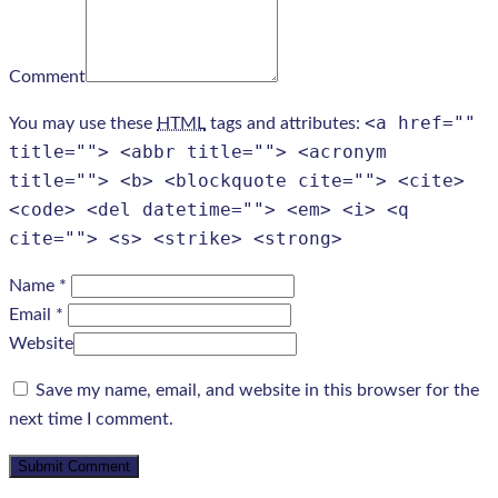
Comment
<a href=""
You may use these
HTML
tags and attributes:
title=""> <abbr title=""> <acronym
title=""> <b> <blockquote cite=""> <cite>
<code> <del datetime=""> <em> <i> <q
cite=""> <s> <strike> <strong>
Name *
Email *
Website
Save my name, email, and website in this browser for the
next time I comment.