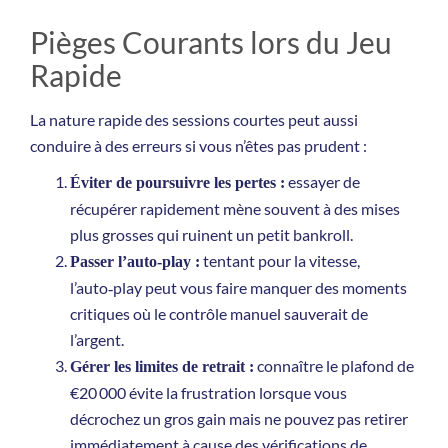
Pièges Courants lors du Jeu
Rapide
La nature rapide des sessions courtes peut aussi
conduire à des erreurs si vous n’êtes pas prudent :
essayer de
Éviter de poursuivre les pertes :
récupérer rapidement mène souvent à des mises
plus grosses qui ruinent un petit bankroll.
tentant pour la vitesse,
Passer l’auto‑play :
l’auto‑play peut vous faire manquer des moments
critiques où le contrôle manuel sauverait de
l’argent.
connaître le plafond de
Gérer les limites de retrait :
€20 000 évite la frustration lorsque vous
décrochez un gros gain mais ne pouvez pas retirer
immédiatement à cause des vérifications de