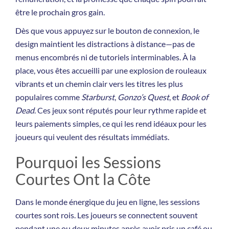
être le prochain gros gain.
Dès que vous appuyez sur le bouton de connexion, le
design maintient les distractions à distance—pas de
menus encombrés ni de tutoriels interminables. À la
place, vous êtes accueilli par une explosion de rouleaux
vibrants et un chemin clair vers les titres les plus
populaires comme
Starburst
,
Gonzo’s Quest
, et
Book of
Dead
. Ces jeux sont réputés pour leur rythme rapide et
leurs paiements simples, ce qui les rend idéaux pour les
joueurs qui veulent des résultats immédiats.
Pourquoi les Sessions
Courtes Ont la Côte
Dans le monde énergique du jeu en ligne, les sessions
courtes sont rois. Les joueurs se connectent souvent
pendant une ou deux minutes après avoir pris un café ou