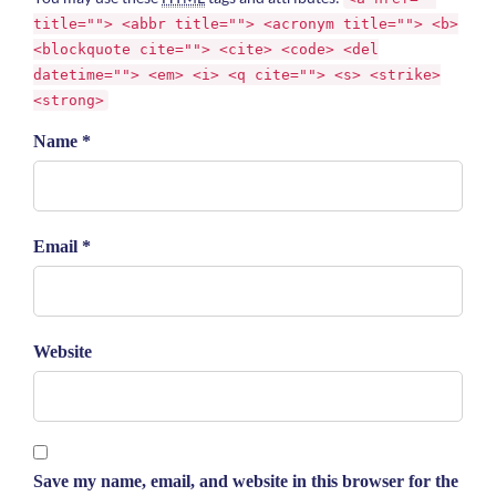
title=""> <abbr title=""> <acronym title=""> <b>
<blockquote cite=""> <cite> <code> <del
datetime=""> <em> <i> <q cite=""> <s> <strike>
<strong>
Name *
Email *
Website
Save my name, email, and website in this browser for the