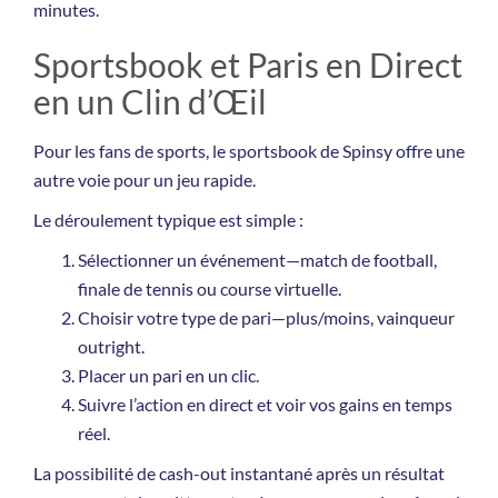
minutes.
Sportsbook et Paris en Direct
en un Clin d’Œil
Pour les fans de sports, le sportsbook de Spinsy offre une
autre voie pour un jeu rapide.
Le déroulement typique est simple :
Sélectionner un événement—match de football,
finale de tennis ou course virtuelle.
Choisir votre type de pari—plus/moins, vainqueur
outright.
Placer un pari en un clic.
Suivre l’action en direct et voir vos gains en temps
réel.
La possibilité de cash-out instantané après un résultat