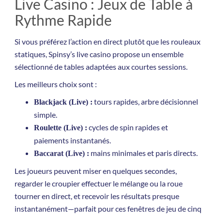
Live Casino : Jeux de Table à
Rythme Rapide
Si vous préférez l’action en direct plutôt que les rouleaux
statiques,
Spinsy
’s live casino propose un ensemble
sélectionné de tables adaptées aux courtes sessions.
Les meilleurs choix sont :
tours rapides, arbre décisionnel
Blackjack (Live) :
simple.
cycles de spin rapides et
Roulette (Live) :
paiements instantanés.
mains minimales et paris directs.
Baccarat (Live) :
Les joueurs peuvent miser en quelques secondes,
regarder le croupier effectuer le mélange ou la roue
tourner en direct, et recevoir les résultats presque
instantanément—parfait pour ces fenêtres de jeu de cinq