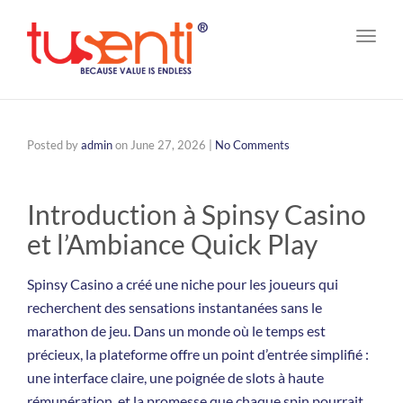
Toggl
navig
Posted by
admin
on
June 27, 2026
|
No Comments
Introduction à Spinsy Casino
et l’Ambiance Quick Play
Spinsy Casino a créé une niche pour les joueurs qui
recherchent des sensations instantanées sans le
marathon de jeu. Dans un monde où le temps est
précieux, la plateforme offre un point d’entrée simplifié :
une interface claire, une poignée de slots à haute
rémunération, et la promesse que chaque spin pourrait