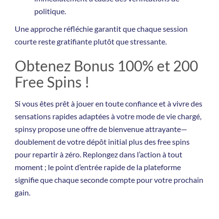
politique.
Une approche réfléchie garantit que chaque session
courte reste gratifiante plutôt que stressante.
Obtenez Bonus 100% et 200
Free Spins !
Si vous êtes prêt à jouer en toute confiance et à vivre des
sensations rapides adaptées à votre mode de vie chargé,
spinsy propose une offre de bienvenue attrayante—
doublement de votre dépôt initial plus des free spins
pour repartir à zéro. Replongez dans l’action à tout
moment ; le point d’entrée rapide de la plateforme
signifie que chaque seconde compte pour votre prochain
gain.