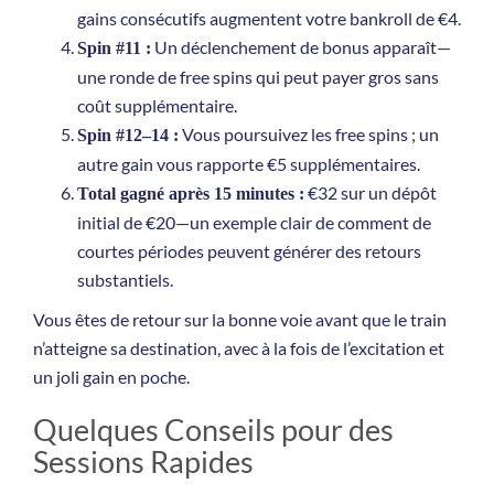
gains consécutifs augmentent votre bankroll de €4.
Un déclenchement de bonus apparaît—
Spin #11 :
une ronde de free spins qui peut payer gros sans
coût supplémentaire.
Vous poursuivez les free spins ; un
Spin #12–14 :
autre gain vous rapporte €5 supplémentaires.
€32 sur un dépôt
Total gagné après 15 minutes :
initial de €20—un exemple clair de comment de
courtes périodes peuvent générer des retours
substantiels.
Vous êtes de retour sur la bonne voie avant que le train
n’atteigne sa destination, avec à la fois de l’excitation et
un joli gain en poche.
Quelques Conseils pour des
Sessions Rapides