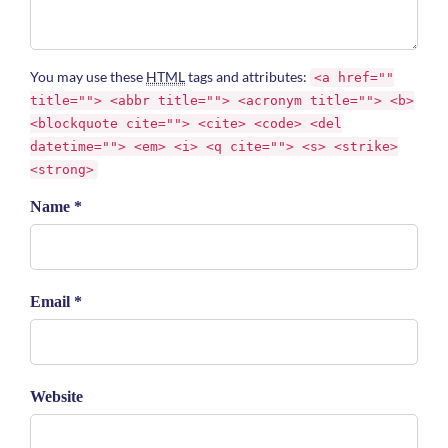
You may use these
HTML
tags and attributes:
<a href=""
title=""> <abbr title=""> <acronym title=""> <b>
<blockquote cite=""> <cite> <code> <del
datetime=""> <em> <i> <q cite=""> <s> <strike>
<strong>
Name *
Email *
Website