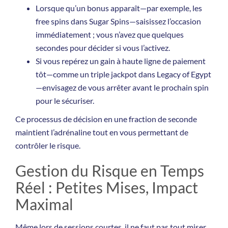
Lorsque qu’un bonus apparaît—par exemple, les
free spins dans Sugar Spins—saisissez l’occasion
immédiatement ; vous n’avez que quelques
secondes pour décider si vous l’activez.
Si vous repérez un gain à haute ligne de paiement
tôt—comme un triple jackpot dans Legacy of Egypt
—envisagez de vous arrêter avant le prochain spin
pour le sécuriser.
Ce processus de décision en une fraction de seconde
maintient l’adrénaline tout en vous permettant de
contrôler le risque.
Gestion du Risque en Temps
Réel : Petites Mises, Impact
Maximal
Même lors de sessions courtes, il ne faut pas tout miser