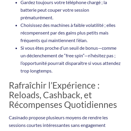
Gardez toujours votre téléphone chargé ; la
batterie peut couper votre session
prématurément.
Choisissez des machines à faible volatilité ; elles
récompensent par des gains plus petits mais
fréquents qui maintiennent l’élan.
Si vous êtes proche d’un seuil de bonus—comme
un déclenchement de “free spin”—n’hésitez pas ;
l’opportunité pourrait disparaître si vous attendez
trop longtemps.
Rafraîchir l’Expérience :
Reloads, Cashback, et
Récompenses Quotidiennes
Casinado propose plusieurs moyens de rendre les
sessions courtes intéressantes sans engagement