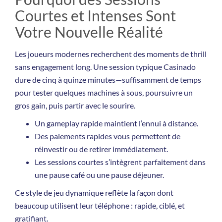
Courtes et Intenses Sont
Votre Nouvelle Réalité
Les joueurs modernes recherchent des moments de thrill
sans engagement long. Une session typique
Casinado
dure de cinq à quinze minutes—suffisamment de temps
pour tester quelques machines à sous, poursuivre un
gros gain, puis partir avec le sourire.
Un gameplay rapide maintient l’ennui à distance.
Des paiements rapides vous permettent de
réinvestir ou de retirer immédiatement.
Les sessions courtes s’intègrent parfaitement dans
une pause café ou une pause déjeuner.
Ce style de jeu dynamique reflète la façon dont
beaucoup utilisent leur téléphone : rapide, ciblé, et
gratifiant.