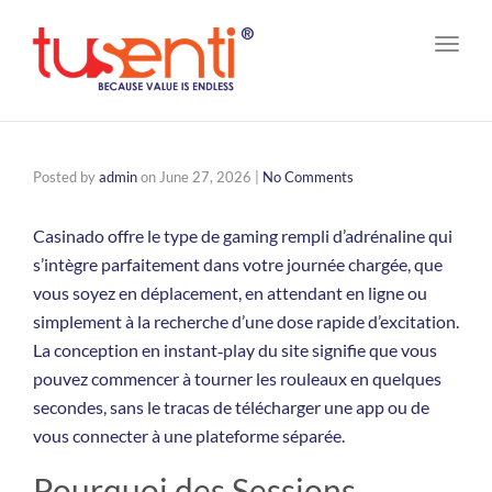
Toggl
navig
Posted by
admin
on
June 27, 2026
|
No Comments
Casinado offre le type de gaming rempli d’adrénaline qui
s’intègre parfaitement dans votre journée chargée, que
vous soyez en déplacement, en attendant en ligne ou
simplement à la recherche d’une dose rapide d’excitation.
La conception en instant‑play du site signifie que vous
pouvez commencer à tourner les rouleaux en quelques
secondes, sans le tracas de télécharger une app ou de
vous connecter à une plateforme séparée.
Pourquoi des Sessions