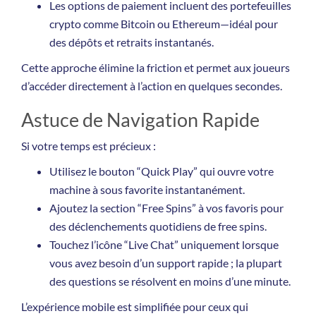
Les options de paiement incluent des portefeuilles
crypto comme Bitcoin ou Ethereum—idéal pour
des dépôts et retraits instantanés.
Cette approche élimine la friction et permet aux joueurs
d’accéder directement à l’action en quelques secondes.
Astuce de Navigation Rapide
Si votre temps est précieux :
Utilisez le bouton “Quick Play” qui ouvre votre
machine à sous favorite instantanément.
Ajoutez la section “Free Spins” à vos favoris pour
des déclenchements quotidiens de free spins.
Touchez l’icône “Live Chat” uniquement lorsque
vous avez besoin d’un support rapide ; la plupart
des questions se résolvent en moins d’une minute.
L’expérience mobile est simplifiée pour ceux qui