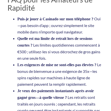
Rapidité
Oui
Puis-je jouer à Casinado sur mon téléphone ?
—pas besoin d’app ; ouvrez simplement le site
mobile dans n’importe quel navigateur.
Quelle est ma limite de retrait lors de sessions
Les limites quotidiennes commencent à
courtes ?
€500 ; utilisez-les si vous décrochez de gros gains
en une seule fois.
Le
Les exigences de mise ne sont-elles pas élevées ?
bonus de bienvenue a une exigence de 35x—les
spins rapides sur machines à haute ligne de
paiement peuvent la remplir rapidement.
Je veux des paiements instantanés après avoir
Les retraits sont
gagné gros—à quelle vitesse ?
traités en jours ouvrés ; cependant, les retraits
crypto peuvent être instantanés si supportés par