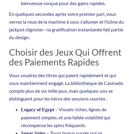
bienvenue conçue pour des gains rapides.
En quelques secondes après votre premier pari, vous
verrez la roue de la machine à sous s’allumer et l’icône du
jackpot clignoter—la gratification instantanée fait partie
du design.
Choisir des Jeux Qui Offrent
des Paiements Rapides
Vous voudrez des titres qui paient rapidement et qui
vous maintiennent engagé. La bibliothèque de Casinado
compte plus de six mille jeux, mais quelques-uns se
distinguent pour les héros des sessions courtes :
– Visuels riches, lignes de
Legacy of Egypt
paiement simples, et une faible volatilité qui
récompense les spins fréquents.
– Tours bonus sucrés qui se
Sugar Spins