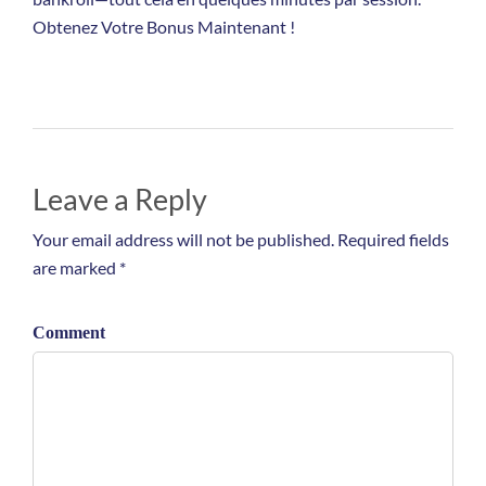
Obtenez Votre Bonus Maintenant !
Leave a Reply
Your email address will not be published. Required fields
are marked *
Comment