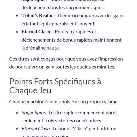
déclenchent dans les dix premiers spins.
– Thème océanique avec des gains
Triton’s Realm
éclatants qui apparaissent souvent.
– Rouleaux rapides et
Eternal Clash
déclenchements de bonus rapides maintiennent
l’adrénaline haute.
Ces titres sont conçus pour que vous ayez l’impression
de poursuivre un gain toutes les quelques minutes.
Points Forts Spécifiques à
Chaque Jeu
Chaque machine à sous choisie a son propre rythme :
Sugar Spins
: Les free spins commencent après
seulement trois victoires consécutives.
Eternal Clash
: Le bonus “Clash” peut offrir un
paiement en cinq spins.