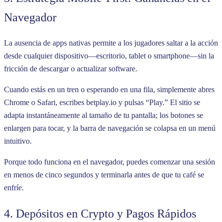
Navegador
La ausencia de apps nativas permite a los jugadores saltar a la acción
desde cualquier dispositivo—escritorio, tablet o smartphone—sin la
fricción de descargar o actualizar software.
Cuando estás en un tren o esperando en una fila, simplemente abres
Chrome o Safari, escribes betplay.io y pulsas “Play.” El sitio se
adapta instantáneamente al tamaño de tu pantalla; los botones se
enlargen para tocar, y la barra de navegación se colapsa en un menú
intuitivo.
Porque todo funciona en el navegador, puedes comenzar una sesión
en menos de cinco segundos y terminarla antes de que tu café se
enfríe.
4. Depósitos en Crypto y Pagos Rápidos