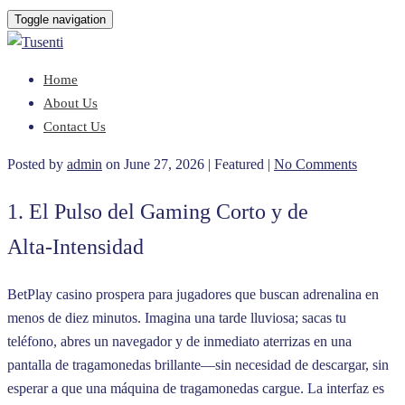
Toggle navigation
Home
About Us
Contact Us
Posted by
admin
on
June 27, 2026
| Featured
|
No Comments
1. El Pulso del Gaming Corto y de
Alta‑Intensidad
BetPlay casino prospera para jugadores que buscan adrenalina en
menos de diez minutos. Imagina una tarde lluviosa; sacas tu
teléfono, abres un navegador y de inmediato aterrizas en una
pantalla de tragamonedas brillante—sin necesidad de descargar, sin
esperar a que una máquina de tragamonedas cargue. La interfaz es