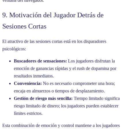
ventana del navegador.
9. Motivación del Jugador Detrás de
Sesiones Cortas
El atractivo de las sesiones cortas está en los disparadores
psicológicos:
Buscadores de sensaciones:
Los jugadores disfrutan la
emoción de ganancias rápidas y el rush de dopamina por
resultados inmediatos.
Conveniencia:
No es necesario comprometer una hora;
encaja en almuerzos o tiempos de desplazamiento.
Gestión de riesgo más sencilla:
Tiempo limitado significa
riesgo limitado de dinero; los jugadores pueden establecer
límites estrictos.
Esta combinación de emoción y control mantiene a los jugadores