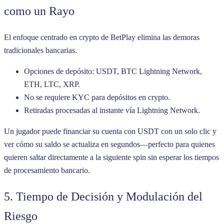
como un Rayo
El enfoque centrado en crypto de BetPlay elimina las demoras
tradicionales bancarias.
Opciones de depósito: USDT, BTC Lightning Network,
ETH, LTC, XRP.
No se requiere KYC para depósitos en crypto.
Retiradas procesadas al instante vía Lightning Network.
Un jugador puede financiar su cuenta con USDT con un solo clic y
ver cómo su saldo se actualiza en segundos—perfecto para quienes
quieren saltar directamente a la siguiente spin sin esperar los tiempos
de procesamiento bancario.
5. Tiempo de Decisión y Modulación del
Riesgo