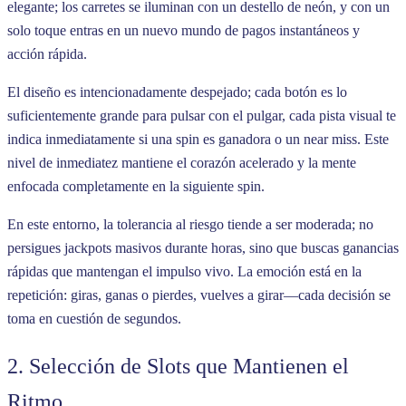
elegante; los carretes se iluminan con un destello de neón, y con un
solo toque entras en un nuevo mundo de pagos instantáneos y
acción rápida.
El diseño es intencionadamente despejado; cada botón es lo
suficientemente grande para pulsar con el pulgar, cada pista visual te
indica inmediatamente si una spin es ganadora o un near miss. Este
nivel de inmediatez mantiene el corazón acelerado y la mente
enfocada completamente en la siguiente spin.
En este entorno, la tolerancia al riesgo tiende a ser moderada; no
persigues jackpots masivos durante horas, sino que buscas ganancias
rápidas que mantengan el impulso vivo. La emoción está en la
repetición: giras, ganas o pierdes, vuelves a girar—cada decisión se
toma en cuestión de segundos.
2. Selección de Slots que Mantienen el
Ritmo