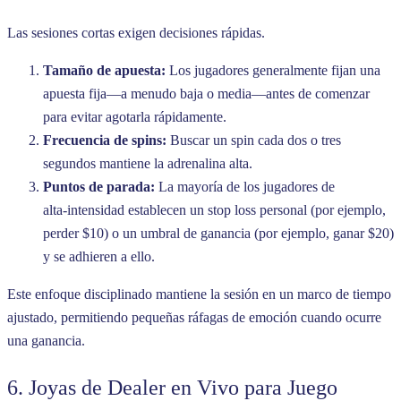
Las sesiones cortas exigen decisiones rápidas.
Tamaño de apuesta:
Los jugadores generalmente fijan una
apuesta fija—a menudo baja o media—antes de comenzar
para evitar agotarla rápidamente.
Frecuencia de spins:
Buscar un spin cada dos o tres
segundos mantiene la adrenalina alta.
Puntos de parada:
La mayoría de los jugadores de
alta‑intensidad establecen un stop loss personal (por ejemplo,
perder $10) o un umbral de ganancia (por ejemplo, ganar $20)
y se adhieren a ello.
Este enfoque disciplinado mantiene la sesión en un marco de tiempo
ajustado, permitiendo pequeñas ráfagas de emoción cuando ocurre
una ganancia.
6. Joyas de Dealer en Vivo para Juego