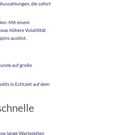
Auszahlungen, die sofort
elen: Mit einem
was höhere Volatilität
pins auslöst.
 Runde auf große
dits in Echtzeit auf dem
schnelle
ohne lange Wartezeiten