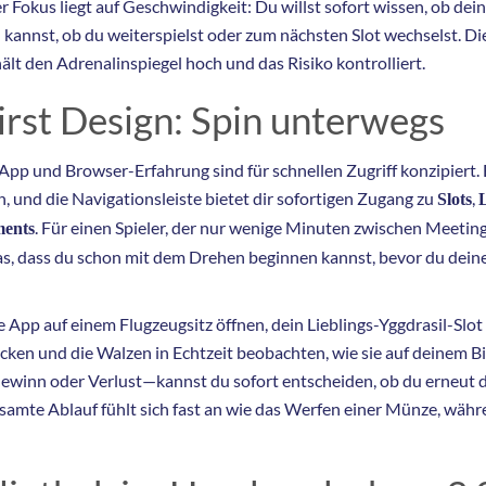
r Fokus liegt auf Geschwindigkeit: Du willst sofort wissen, ob dein
 kannst, ob du weiterspielst oder zum nächsten Slot wechselst. Di
t den Adrenalinspiegel hoch und das Risiko kontrolliert.
irst Design: Spin unterwegs
pp und Browser-Erfahrung sind für schnellen Zugriff konzipiert. E
, und die Navigationsleiste bietet dir sofortigen Zugang zu
,
Slots
L
. Für einen Spieler, der nur wenige Minuten zwischen Meeti
ents
as, dass du schon mit dem Drehen beginnen kannst, bevor du dein
ie App auf einem Flugzeugsitz öffnen, dein Lieblings-Yggdrasil-Slot
icken und die Walzen in Echtzeit beobachten, wie sie auf deinem B
ewinn oder Verlust—kannst du sofort entscheiden, ob du erneut d
esamte Ablauf fühlt sich fast an wie das Werfen einer Münze, wäh