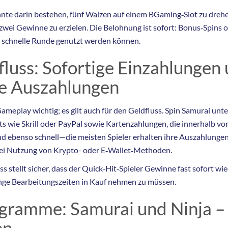
nnte darin bestehen, fünf Walzen auf einem BGaming‑Slot zu drehe
wei Gewinne zu erzielen. Die Belohnung ist sofort: Bonus‑Spins o
re schnelle Runde genutzt werden können.
fluss: Sofortige Einzahlungen
le Auszahlungen
ameplay wichtig; es gilt auch für den Geldfluss. Spin Samurai unte
s wie Skrill oder PayPal sowie Kartenzahlungen, die innerhalb vo
d ebenso schnell—die meisten Spieler erhalten ihre Auszahlungen
bei Nutzung von Krypto- oder E‑Wallet‑Methoden.
s stellt sicher, dass der Quick‑Hit‑Spieler Gewinne fast sofort wi
nge Bearbeitungszeiten in Kauf nehmen zu müssen.
gramme: Samurai und Ninja – 
en