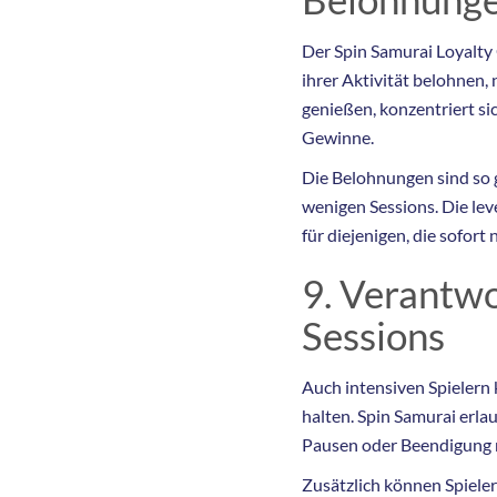
Der Spin Samurai Loyalty
ihrer Aktivität belohnen, 
genießen, konzentriert s
Gewinne.
Die Belohnungen sind so 
wenigen Sessions. Die le
für diejenigen, die sofor
9. Verantwo
Sessions
Auch intensiven Spielern 
halten. Spin Samurai erl
Pausen oder Beendigung n
Zusätzlich können Spieler 