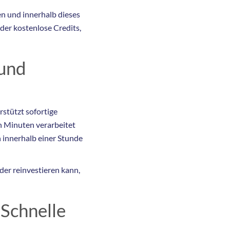
n und innerhalb dieses
der kostenlose Credits,
 und
rstützt sofortige
n Minuten verarbeitet
 innerhalb einer Stunde
eder reinvestieren kann,
Schnelle