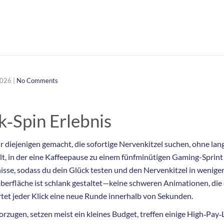
2026
|
No Comments
k‑Spin Erlebnis
ür diejenigen gemacht, die sofortige Nervenkitzel suchen, ohne la
elt, in der eine Kaffeepause zu einem fünfminütigen Gaming-Sprint 
isse, sodass du dein Glück testen und den Nervenkitzel in weniger
loberfläche ist schlank gestaltet—keine schweren Animationen, di
tet jeder Klick eine neue Runde innerhalb von Sekunden.
evorzugen, setzen meist ein kleines Budget, treffen einige High‑Pay