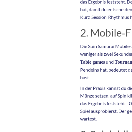
das Ergebnis feststeht. De
hat, damit du entscheiden
Kurz‑Session‑Rhythmus häl
2. Mobile‑F
Die Spin Samurai Mobile-A
weniger als zwei Sekunden
und
Table games
Tournam
Pendelns hat, bedeutet d
hast.
In der Praxis kannst du d
Münze setzen, auf Spin kl
das Ergebnis feststeht—G
Spiel ausprobierst. Der g
wartest.