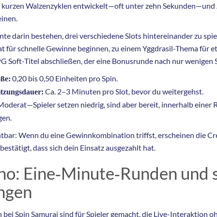
t kurzen Walzenzyklen entwickelt—oft unter zehn Sekunden—und 
einen.
nte darin bestehen, drei verschiedene Slots hintereinander zu spi
t für schnelle Gewinne beginnen, zu einem Yggdrasil-Thema für et
G Soft-Titel abschließen, der eine Bonusrunde nach nur wenigen S
0,20 bis 0,50 Einheiten pro Spin.
öße:
Ca. 2–3 Minuten pro Slot, bevor du weitergehst.
itzungsdauer:
oderat—Spieler setzen niedrig, sind aber bereit, innerhalb einer
gen.
htbar: Wenn du eine Gewinnkombination triffst, erscheinen die Cre
 bestätigt, dass sich dein Einsatz ausgezahlt hat.
ino: Eine‑Minute‑Runden und 
ngen
bei Spin Samurai sind für Spieler gemacht, die Live-Interaktion 