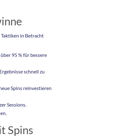
winne
n Taktiken in Betracht
über 95 % für bessere
Ergebnisse schnell zu
neue Spins reinvestieren
er Sessions.
en.
t Spins