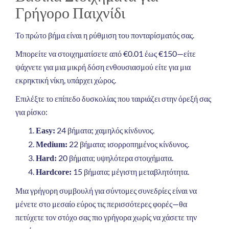
Γρήγορο Παιχνίδι
Το πρώτο βήμα είναι η ρύθμιση του πονταρίσματός σας.
Μπορείτε να στοιχηματίσετε από €0.01 έως €150—είτε
ψάχνετε για μια μικρή δόση ενθουσιασμού είτε για μια
εκρηκτική νίκη, υπάρχει χώρος.
Επιλέξτε το επίπεδο δυσκολίας που ταιριάζει στην όρεξή σας
για ρίσκο:
24 βήματα; χαμηλός κίνδυνος.
Easy:
22 βήματα; ισορροπημένος κίνδυνος.
Medium:
20 βήματα; υψηλότερα στοιχήματα.
Hard:
15 βήματα; μέγιστη μεταβλητότητα.
Hardcore:
Μια γρήγορη συμβουλή για σύντομες συνεδρίες είναι να
μένετε στο μεσαίο εύρος τις περισσότερες φορές—θα
πετύχετε τον στόχο σας πιο γρήγορα χωρίς να χάσετε την