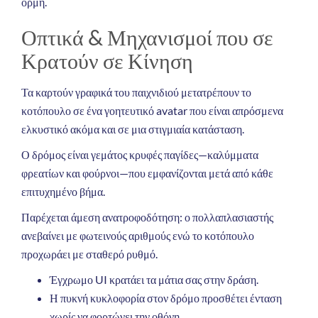
ορμή.
Οπτικά & Μηχανισμοί που σε
Κρατούν σε Κίνηση
Τα καρτούν γραφικά του παιχνιδιού μετατρέπουν το
κοτόπουλο σε ένα γοητευτικό avatar που είναι απρόσμενα
ελκυστικό ακόμα και σε μια στιγμιαία κατάσταση.
Ο δρόμος είναι γεμάτος κρυφές παγίδες—καλύμματα
φρεατίων και φούρνοι—που εμφανίζονται μετά από κάθε
επιτυχημένο βήμα.
Παρέχεται άμεση ανατροφοδότηση: ο πολλαπλασιαστής
ανεβαίνει με φωτεινούς αριθμούς ενώ το κοτόπουλο
προχωράει με σταθερό ρυθμό.
Έγχρωμο UI κρατάει τα μάτια σας στην δράση.
Η πυκνή κυκλοφορία στον δρόμο προσθέτει ένταση
χωρίς να φορτώνει την οθόνη.