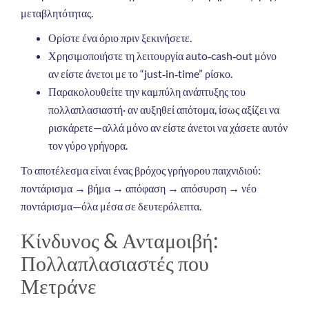
μεταβλητότητας.
Ορίστε ένα όριο πριν ξεκινήσετε.
Χρησιμοποιήστε τη λειτουργία auto‑cash‑out μόνο
αν είστε άνετοι με το “just‑in‑time” ρίσκο.
Παρακολουθείτε την καμπύλη ανάπτυξης του
πολλαπλασιαστή· αν αυξηθεί απότομα, ίσως αξίζει να
ρισκάρετε—αλλά μόνο αν είστε άνετοι να χάσετε αυτόν
τον γύρο γρήγορα.
Το αποτέλεσμα είναι ένας βρόχος γρήγορου παιχνιδιού:
ποντάρισμα → βήμα → απόφαση → απόσυρση → νέο
ποντάρισμα—όλα μέσα σε δευτερόλεπτα.
Κίνδυνος & Ανταμοιβή:
Πολλαπλασιαστές που
Μετράνε