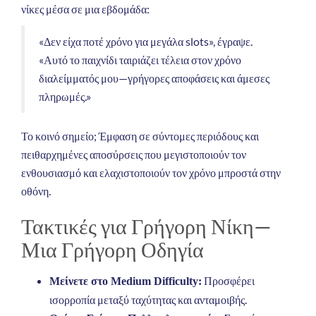
νίκες μέσα σε μια εβδομάδα:
«Δεν είχα ποτέ χρόνο για μεγάλα slots», έγραψε.
«Αυτό το παιχνίδι ταιριάζει τέλεια στον χρόνο
διαλείμματός μου—γρήγορες αποφάσεις και άμεσες
πληρωμές.»
Το κοινό σημείο; Έμφαση σε σύντομες περιόδους και
πειθαρχημένες αποσύρσεις που μεγιστοποιούν τον
ενθουσιασμό και ελαχιστοποιούν τον χρόνο μπροστά στην
οθόνη.
Τακτικές για Γρήγορη Νίκη—
Μια Γρήγορη Οδηγία
Προσφέρει
Μείνετε στο Medium Difficulty:
ισορροπία μεταξύ ταχύτητας και ανταμοιβής.