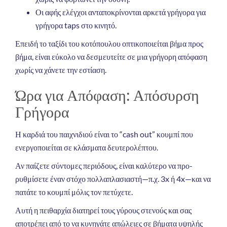
Οι αφής ελέγχοι ανταποκρίνονται αρκετά γρήγορα για
γρήγορα taps στο κινητό.
Επειδή το ταξίδι του κοτόπουλου οπτικοποιείται βήμα προς
βήμα, είναι εύκολο να δεσμευτείτε σε μια γρήγορη απόφαση
χωρίς να χάνετε την εστίαση.
Ώρα για Απόφαση: Απόσυρση
Γρήγορα
Η καρδιά του παιχνιδιού είναι το “cash out” κουμπί που
ενεργοποιείται σε κλάσματα δευτερολέπτου.
Αν παίζετε σύντομες περιόδους, είναι καλύτερο να προ-
ρυθμίσετε έναν στόχο πολλαπλασιαστή—π.χ. 3x ή 4x—και να
πατάτε το κουμπί μόλις τον πετύχετε.
Αυτή η πειθαρχία διατηρεί τους γύρους στενούς και σας
αποτρέπει από το να κυνηγάτε απώλειες σε βήματα υψηλής