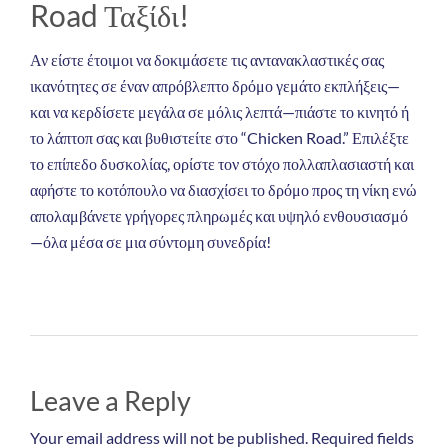
Road Ταξίδι!
Αν είστε έτοιμοι να δοκιμάσετε τις αντανακλαστικές σας
ικανότητες σε έναν απρόβλεπτο δρόμο γεμάτο εκπλήξεις—
και να κερδίσετε μεγάλα σε μόλις λεπτά—πιάστε το κινητό ή
το λάπτοπ σας και βυθιστείτε στο “Chicken Road.” Επιλέξτε
το επίπεδο δυσκολίας, ορίστε τον στόχο πολλαπλασιαστή και
αφήστε το κοτόπουλο να διασχίσει το δρόμο προς τη νίκη ενώ
απολαμβάνετε γρήγορες πληρωμές και υψηλό ενθουσιασμό
—όλα μέσα σε μια σύντομη συνεδρία!
Leave a Reply
Your email address will not be published. Required fields