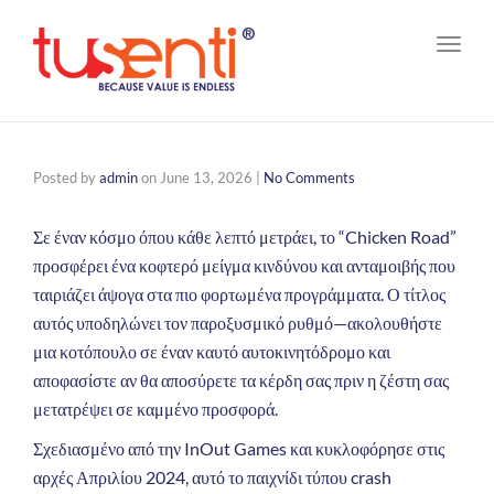
Toggl
navig
Posted by
admin
on
June 13, 2026
|
No Comments
Σε έναν κόσμο όπου κάθε λεπτό μετράει, το “Chicken Road”
προσφέρει ένα κοφτερό μείγμα κινδύνου και ανταμοιβής που
ταιριάζει άψογα στα πιο φορτωμένα προγράμματα. Ο τίτλος
αυτός υποδηλώνει τον παροξυσμικό ρυθμό—ακολουθήστε
μια κοτόπουλο σε έναν καυτό αυτοκινητόδρομο και
αποφασίστε αν θα αποσύρετε τα κέρδη σας πριν η ζέστη σας
μετατρέψει σε καμμένο προσφορά.
Σχεδιασμένο από την InOut Games και κυκλοφόρησε στις
αρχές Απριλίου 2024, αυτό το παιχνίδι τύπου crash