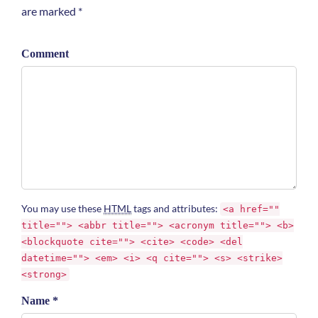
are marked *
Comment
You may use these
HTML
tags and attributes:
<a href=""
title=""> <abbr title=""> <acronym title=""> <b>
<blockquote cite=""> <cite> <code> <del
datetime=""> <em> <i> <q cite=""> <s> <strike>
<strong>
Name *