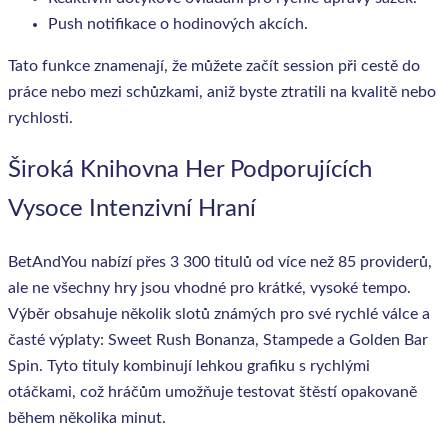
Push notifikace o hodinových akcích.
Tato funkce znamenají, že můžete začít session při cestě do
práce nebo mezi schůzkami, aniž byste ztratili na kvalitě nebo
rychlosti.
Široká Knihovna Her Podporujících
Vysoce Intenzivní Hraní
BetAndYou nabízí přes 3 300 titulů od více než 85 providerů,
ale ne všechny hry jsou vhodné pro krátké, vysoké tempo.
Výběr obsahuje několik slotů známých pro své rychlé válce a
časté výplaty: Sweet Rush Bonanza, Stampede a Golden Bar
Spin. Tyto tituly kombinují lehkou grafiku s rychlými
otáčkami, což hráčům umožňuje testovat štěstí opakovaně
během několika minut.