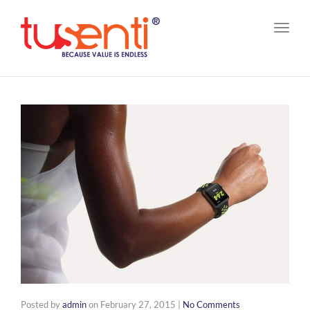
Toggl
navig
Posted by
admin
on
February 27, 2015
|
No Comments