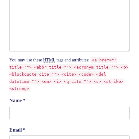
You may use these
HTML
tags and attributes:
<a href=""
title=""> <abbr title=""> <acronym title=""> <b>
<blockquote cite=""> <cite> <code> <del
datetime=""> <em> <i> <q cite=""> <s> <strike>
<strong>
Name *
Email *